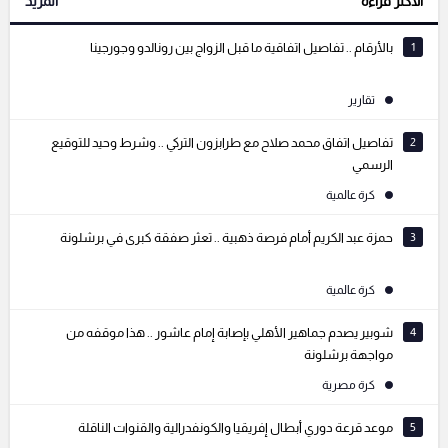
الأكثر قراءة
المزيد
التعليقات السابقة
1
بالأرقام .. تفاصيل اتفاقية ما قبل الزواج بين رونالدو وجورجينا
تقارير
2
تفاصيل اتفاق محمد صلاح مع طرابزون التركي .. وشرط وحيد للتوقيع
الرسمي
كرة عالمية
3
حمزة عبد الكريم أمام فرصة ذهبية .. تعثر صفقة كبرى في برشلونة
كرة عالمية
4
شوبير يصدم جماهير الأهلي بإصابة إمام عاشور .. هذا موقفه من
مواجهة برشلونة
كرة مصرية
5
موعد قرعة دوري أبطال إفريقيا والكونفدرالية والقنوات الناقلة