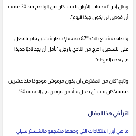
وقال آخر :"لقد فات الأوان يا بيب، كان من الواضح منذ 30 دقيقة
أن فودين لن يكون جيدًا اليوم".
واضاف مشجع ثالث:""87 دقيقة لإحضار شخص قادر بالفعل
على التسجيل، اخرج من النادي يا رجل، "نأمل أن يجد ناديًا جديدًا
في هذه المرحلة".
وتابع:"كان من المفترض أن يكون مرموش موجودًا منذ عشرين
دقيقة،"كان يجب أن يدخل بدلاً من فودين في الدقيقة 50".
اقرأ في هذا المقال
ما هي أبرز الانتقادات التي وجهها مشجعو مانشستر سيتي