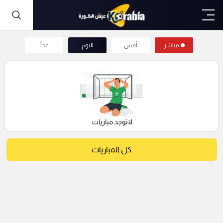
مباشر
أمس
اليوم
غداً
كل المباريات