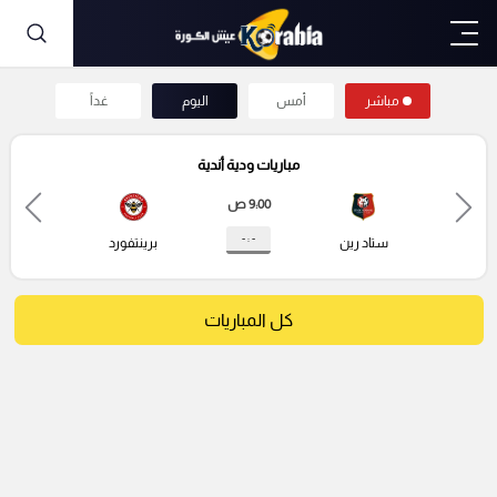
مباشر
أمس
اليوم
غداً
مباريات ودية أندية
9:00 ص
- : -
ستاد رين
برينتفورد
كل المباريات