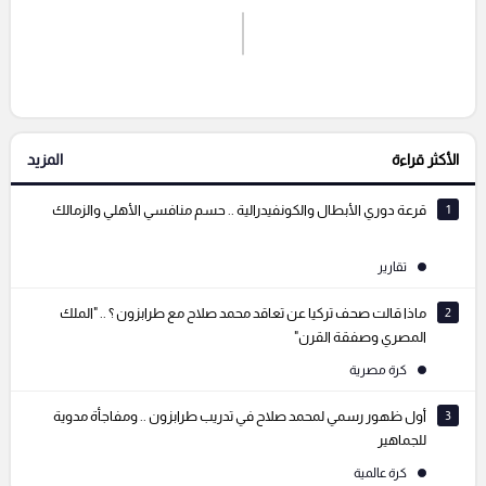
اشترك الان
إرسال تعليق
الأكثر قراءة
المزيد
التعليقات السابقة
1
قرعة دوري الأبطال والكونفيدرالية .. حسم منافسي الأهلي والزمالك
تقارير
2
ماذا قالت صحف تركيا عن تعاقد محمد صلاح مع طرابزون ؟ .. "الملك
المصري وصفقة القرن"
كرة مصرية
3
أول ظهور رسمي لمحمد صلاح في تدريب طرابزون .. ومفاجأة مدوية
للجماهير
كرة عالمية