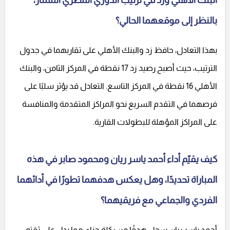
بالنظر إلى موقعهما الحالي؟
بهذا التعادل، حافظ زد والبنك الأهلي على تقاربهما في جدول
الترتيب، حيث أصبح رصيد زد 17 نقطة في المركز الثامن، والبنك
الأهلي 16 نقطة في المركز التاسع. التعادل قد يؤثر سلبًا على
فرصهما في التقدم السريع نحو المراكز المتقدمة والمنافسة
على المراكز المؤهلة للبطولات القارية.
كيف يقيّم أداء أحمد ياسر ريان ومحمود صابر في هذه
المباراة تحديدًا، وهل يعكس هدفهما تطورًا في أدائهما
الفردي والجماعي مع فريقيهما؟
أحمد ياسر ريان سجل هدفًا من ركلة جزاء، مما يدل على ثقته