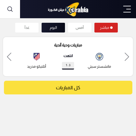
مباشر
أمس
اليوم
غداً
مباريات ودية أندية
انتهت
3 : 1
مانشستر سيتي
أتلتيكو مدريد
كل المباريات