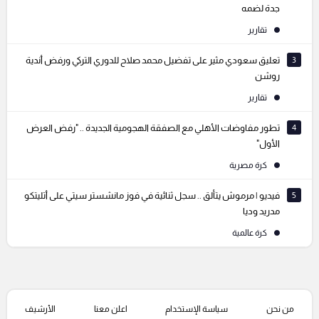
جدة لضمه
تقارير
3
تعليق سعودي مثير على تفضيل محمد صلاح للدوري التركي ورفض أندية
روشن
تقارير
4
تطور مفاوضات الأهلي مع الصفقة الهجومية الجديدة .. "رفض العرض
الأول"
كرة مصرية
5
فيديو | مرموش يتألق .. سجل ثنائية في فوز مانشستر سيتي على أتليتكو
مدريد وديا
كرة عالمية
من نحن
سياسة الإستخدام
اعلن معنا
الأرشيف