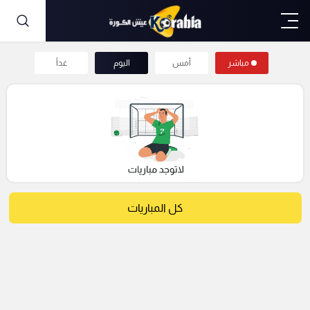
مباشر
أمس
اليوم
غداً
كل المباريات