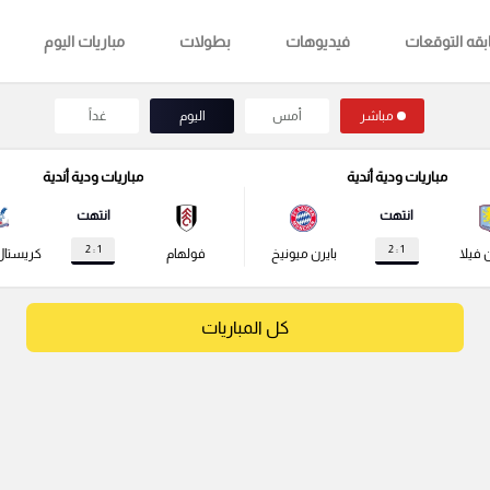
قه التوقعات
فيديوهات
بطولات
مباريات اليوم
مباشر
أمس
اليوم
غداً
مباريات ودية أندية
مباريات ودية أندية
انتهت
انتهت
1 : 2
1 : 2
 فيلا
بايرن ميونيخ
فولهام
كريستال
كل المباريات