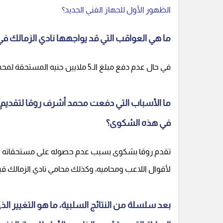
الظهور الأول للجهاز الفني الجديد؟
ما هي العواقب التي قد يواجهها نادي الزمالك
في حال عدم دفع مبلغ الـ5 ملايين جنيه المستحقة لمحمد أشرف روقا، سيتعرض نادي الزمالك لإيقاف القيد في الفترة المقبلة.
ما الأسباب التي دفعت محمد أشرف روقا لتقديم ش
في هذه الشكوى؟
تقدم روقا بشكوى بسبب عدم حصوله على مستحقاته المال
لأقوال اللاعب ومحاميه، وكذلك محامي نادي الزمالك قبل
بعد سلسلة من النتائج السلبية، ما هو التغيير ال