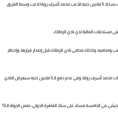
قررت لجنة شئون اللاعبين، باتحاد الكرة إلزام نادي الزمالك بسداد 5 ملايين جنيه للاعب محمد أشرف روقا لاعب وسط الفريق
 مستحقات المالية لدي نادي الزمالك.
عب ومحاميه، وكذلك محامى نادى الزمالك قبل إصدار قرارها، وإخطار
قرر لجنة شئون نادي الزمالك يلزم الزمالك بدفع مستحقات محمد أسرف روقا، وفي عدم دفع الـ5 ملايين جنيه سيعرض النادي
وعلى جانب آخر، يستضيف فريق الزمالك نظيرة طلائع الجيش، في الخامسة مساءً، على ستاد القاهرة الدولي، ضمن الجولة الـ13