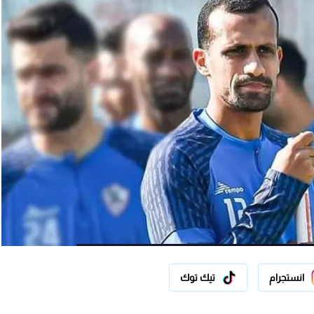
انستجرام
تيك توك