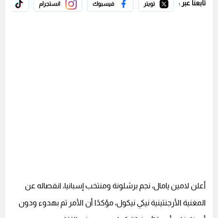
تابعنا عبر :
تويتر
فيسبوك
انستجرام
تيك 
أعلن لامين يامال، نجم برشلونة ومنتخب إسبانيا، انفصاله عن
المغنية الأرجنتينية نيكي نيكول، مؤكدًا أن الأمر تم بهدوء ودون