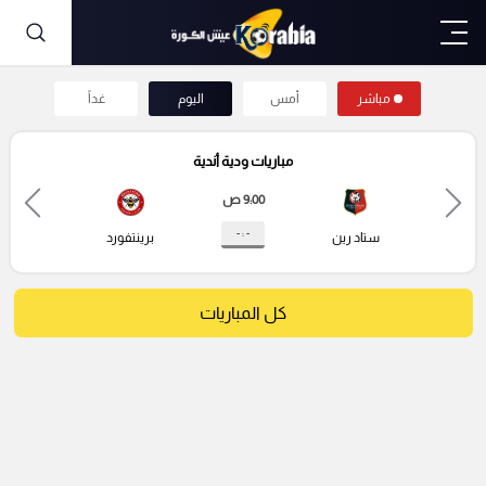
مباشر
أمس
اليوم
غداً
مباريات ودية أندية
9:00 ص
- : -
ستاد رين
برينتفورد
كل المباريات