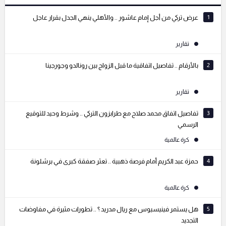
التعليقات السابقة
1
عرض تركي من أجل إمام عاشور .. والأهلي ينهي الجدل بقرار عاجل
تقارير
2
بالأرقام .. تفاصيل اتفاقية ما قبل الزواج بين رونالدو وجورجينا
تقارير
3
تفاصيل اتفاق محمد صلاح مع طرابزون التركي .. وشرط وحيد للتوقيع
الرسمي
كرة عالمية
4
حمزة عبد الكريم أمام فرصة ذهبية .. تعثر صفقة كبرى في برشلونة
كرة عالمية
5
هل يستمر فينيسيوس مع ريال مدريد ؟ .. تطورات مثيرة في مفاوضات
التجديد