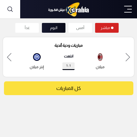
مباشر
أمس
اليوم
غداً
مباريات ودية أندية
انتهت
1 : 1
ميلان
إنتر ميلان
كل المباريات