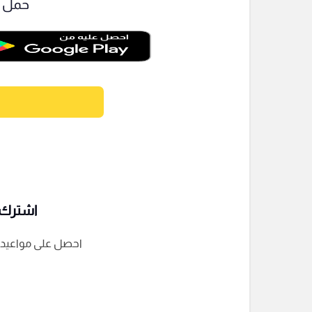
حمل ت
اشترك ف
احصل على مواعيد الم