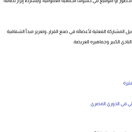
 الحضور أو التوقيع في كشوف الجمعية العمومية، ويُشترط إبراز بطاقة
يل المشاركة الفعلية لأعضائه في صنع القرار، وتعزيز مبدأ الشفافية
لنادي الكبير وجماهيره العريضة.
ثيرة
هلي في الدوري المصري