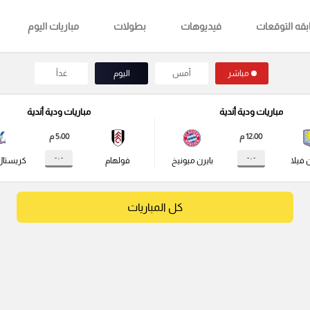
قه التوقعات
فيديوهات
بطولات
مباريات اليوم
مباشر
أمس
اليوم
غداً
مباريات ودية أندية
مباريات ودية أندية
12:00 م
5:00 م
- : -
- : -
 فيلا
بايرن ميونيخ
فولهام
كريستال
كل المباريات