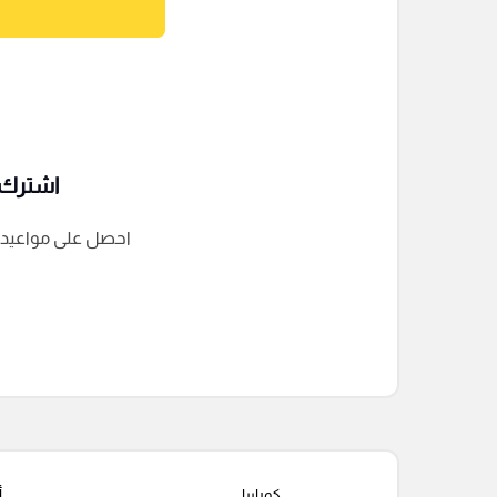
اشترك ف
احصل على مواعيد الم
التعليقات السابقة
كورابيا
أ