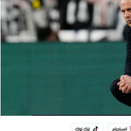
انستجرام
تيك توك