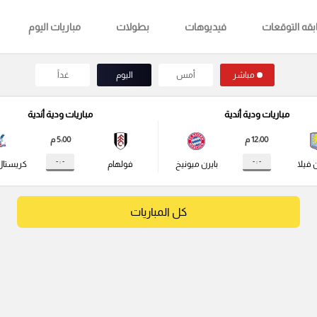
قه التوقعات
فيديوهات
بطولات
مباريات اليوم
مباشر
أمس
اليوم
غداً
مباريات ودية أندية
مباريات ودية أندية
12:00 م
5:00 م
- : -
- : -
 فيلا
بايرن ميونيخ
فولهام
كريستال
كل المباريات