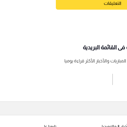
التعليقات
ى القائمة البريدية
باريات والأخبار الأكثر قراءة يوميا
اشترك الان
إرسال تعليق
خبار & مالتيميديا
تابعنا على