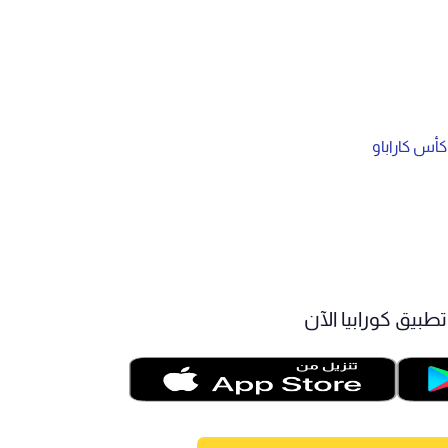
أس كاراباو
طبيق كورابيا الآن