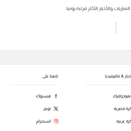
باريات والأخبار الأكثر قراءة يوميا
اشترك الان
إرسال تعليق
خبار & مالتيميديا
تابعنا على
نفوجرافيك
فيسبوك
رة مصرية
تويتر
رة عربية
انستجرام