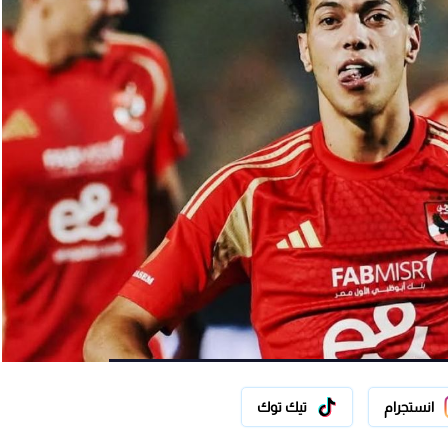
انستجرام
تيك توك