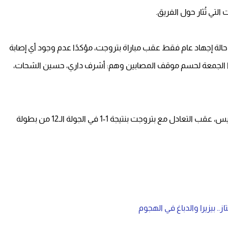
لتي تُثار حول الفريق.
الة إجهاد عام فقط عقب مباراة بتروجت، مؤكدًا عدم وجود أي إصابة
دًا الجمعة لحسم موقف المصابين وهم: أشرف داري، حسين الشحات،
يذكر أن الفريق حصل على راحة من التدريبات اليوم الخميس، عقب التعادل مع بتروجت بنتيجة 1-1 في الجولة الـ12 من بطولة
. بيزيرا والدباغ في الهجوم