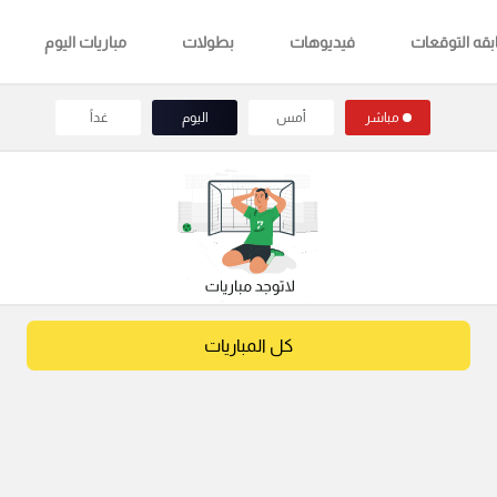
قه التوقعات
فيديوهات
بطولات
مباريات اليوم
مباشر
أمس
اليوم
غداً
كل المباريات