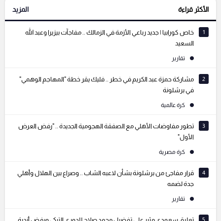
الأكثر قراءة
المزيد
التعليقات السابقة
1
خاص كورابيا | جديد رباعي الأزمة في الزمالك .. مفاجآت بيزيرا وعبد الله
السعيد
تقارير
2
مشاركة حمزة عبد الكريم في خطر .. فليك يقر خطة "المهاجم الوهمي"
في برشلونة
كرة عالمية
3
تطور مفاوضات الأهلي مع الصفقة الهجومية الجديدة .. "رفض العرض
الأول"
كرة مصرية
4
قرار مفاجئ من برشلونة بشأن لاعبه الشاب .. وصراع بين الهلال وأهلي
جدة لضمه
تقارير
5
تعليق سعودي مثير على تفضيل محمد صلاح للدوري التركي ورفض أندية