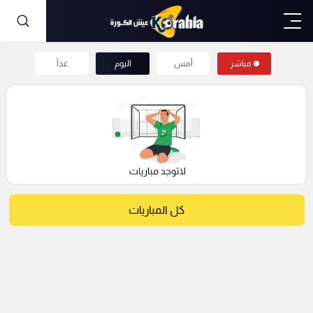
مباشر
أمس
اليوم
غداً
كل المباريات