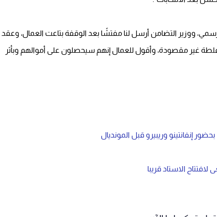
 للأجور 7 آلاف جنيه هو قرار رسمي، ووزير التضامن أرسل لنا مفتشًا بعد الوقفة بتاعت العمال، وعقد
 غلطة غير مقصودة، وأقول للعمال إنهم سيحصلون على أموالهم وبأثر
حضور إنفانتينو وريبيرو قبل المونديال