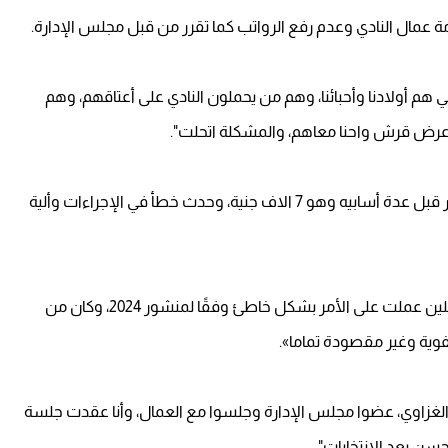
ة عمال النادي وعدم رفع الرواتب كما تقرر من قبل مجلس الإدارة.
 هم أولادنا وأحبائنا، وهم من يحملون النادي على أعتاقهم، وهم
ي عرض قرش واحنا معاهم، والمشكلة اتحلت".
وأضاف:" تم اصدار قرار رسمي بتطبيق الحد الأدني للأجور قبل عدة أسابيه وهو 7 الاف جنية، وحدث خطأ في الإجراءات وألية
وأوضح:" نقف مع العمال، وما حدث هو أن شئون العاملين عملت على الأمر بشكل خاطئ وفقًا لمنشور 2024، وكان من
 الغزاوي، عضوا مجلس الإدارة وجلسوا مع العمال، وأنا عقدت جلسة
حسن بعد الانتخابات".