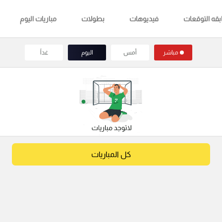
قه التوقعات
فيديوهات
بطولات
مباريات اليوم
مباشر
أمس
اليوم
غداً
كل المباريات