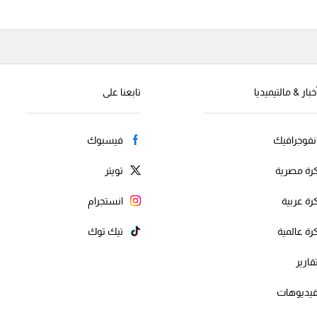
خبار & مالتيميديا
تابعنا على
نفوجرافيك
فيسبوك
رة مصرية
تويتر
رة عربية
انستجرام
رة عالمية
تيك توك
قارير
يديوهات