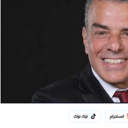
انستجرام
تيك توك