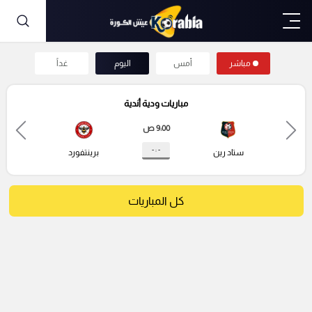
مباشر
أمس
اليوم
غداً
مباريات ودية أندية
9:00 ص
- : -
ستاد رين
برينتفورد
كل المباريات