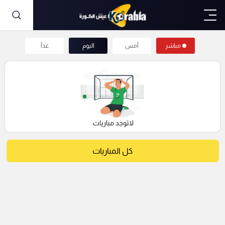
مباشر
أمس
اليوم
غداً
كل المباريات