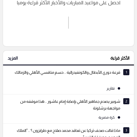
احصل على مواعيد المباريات والأخبار الأكثر قراءة يوميا
اشترك الان
إرسال تعليق
الأكثر قراءة
المزيد
التعليقات السابقة
1
قرعة دوري الأبطال والكونفيدرالية .. حسم منافسي الأهلي والزمالك
تقارير
2
شوبير يصدم جماهير الأهلي بإصابة إمام عاشور .. هذا موقفه من
مواجهة برشلونة
كرة مصرية
3
ماذا قالت صحف تركيا عن تعاقد محمد صلاح مع طرابزون ؟ .. "الملك