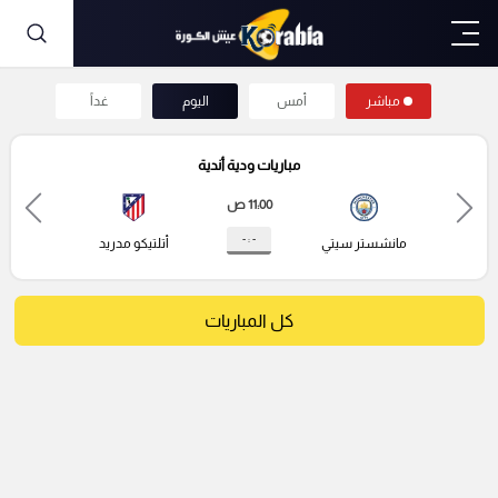
مباشر
أمس
اليوم
غداً
مباريات ودية أندية
11:00 ص
- : -
مانشستر سيتي
أتلتيكو مدريد
كل المباريات