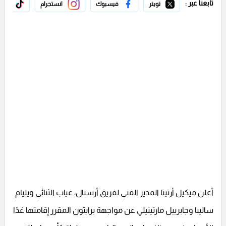
تابعنا عبر :
تويتر
فيسبوك
انستجرام
تيك 
أعلن ميكيل أرتيتا المدير الفني لفريق أرسنال، غياب الثنائي ويليام
ساليبا وجابرييل مارتينيلي عن مواجهة برايتون المقرر إقامتها غدًا