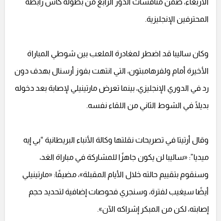
الأربعاء، ضمن منافسات الدور الرابع من بطولة كأس رابطة
المحترفين الإنجليزية.
وكان ساليبا قد اضطر لمغادرة الملعب بين شوطي المباراة
الأخيرة أمام ولفرهامبتون، التي انتهت بفوز أرسنال بهدف دون
رد في الدوري الإنجليزي، بينما تعرض مارتينيلي لإصابة بعد دخوله
بديلًا في الشوط الثاني من اللقاء نفسه.
وقال أرتيتا في تصريحات نقلتها وكالة الأنباء البريطانية “بي إيه
ميديا”: «ساليبا لن يكون جاهزًا للمشاركة في مباراة الغد،
وسنقوم بتقييم حالته خلال الأيام المقبلة»، مضيفًا: «مارتينيلي
أيضًا سيغيب لفترة، وسنجري فحوصات إضافية لتحديد حجم
إصابته، لكن من المبكر إشراكه الآن».