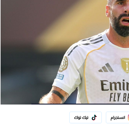
انستجرام
تيك توك