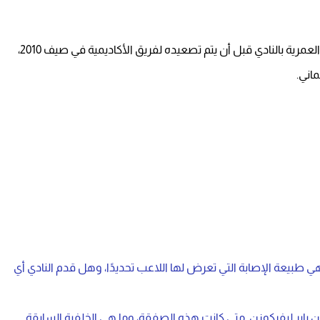
داني كارفخال من ناشئي ريال مدريد، وتدرج في المراحل العمرية بالنادي قبل أن يتم تصعيده لفريق الأكاديمية في صيف 2010،
اني.
 هي طبيعة الإصابة التي تعرض لها اللاعب تحديدًا، وهل قدم النادي أي
 من باير ليفركوزن. متى كانت هذه الصفقة، وما هي الخلفية السابقة