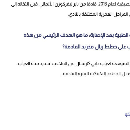
انضم داني كارفخال إلى ريال مدريد في فترة الانتقالات الصيفية لعام 2013، قادمًا من باير ليفركوزن الألماني. قبل انتقاله إلى
لمراحل العمرية المختلفة بالنادي.
الطبية بعد الإصابة، ما هو الهدف الرئيسي من هذه
ب على خطط ريال مدريد القادمة؟
لمتوقعة لغياب داني كارفخال عن الملاعب. تحديد مدة الغياب
يل الخطط التكتيكية للفترة القادمة.
كو