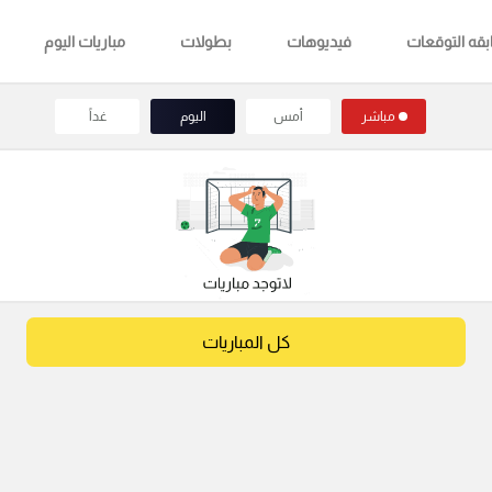
قه التوقعات
فيديوهات
بطولات
مباريات اليوم
مباشر
أمس
اليوم
غداً
كل المباريات