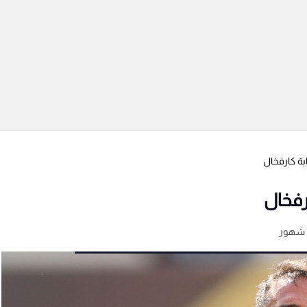
بة كارفخال
رفخال