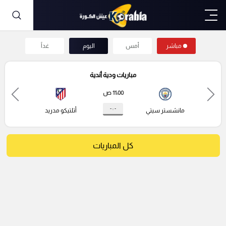
مباشر
أمس
اليوم
غداً
مباريات ودية أندية
11:00 ص
- : -
مانشستر سيتي
أتلتيكو مدريد
كل المباريات