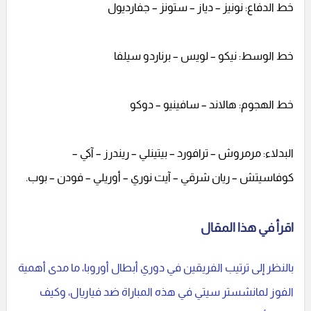
خط الدفاع: نونيز – دياز – ستونز – جفارديول
خط الوسط: نيكو – لويس – برناردو سيلفا
خط الهجوم: هالاند – سافينيو – دوكو
البدلاء: مرمروش – ترافورد – بيتينلي – ريندرز – آكي –
كوفاسيتش – ريان شرقي – آيت نوري – أوريلي – فودن – بوب.
اقرأ في هذا المقال
بالنظر إلى ترتيب الفريقين في دوري أبطال أوروبا، ما مدى أهمية
الفوز لمانشستر سيتي في هذه المباراة ضد فياريال، وكيف