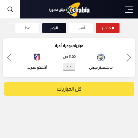
مباشر
أمس
اليوم
غداً
مباريات ودية أندية
11:00 ص
- : -
مانشستر سيتي
أتلتيكو مدريد
كل المباريات