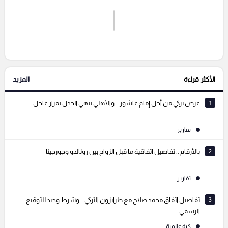
اشترك الان
إرسال تعليق
الأكثر قراءة
المزيد
التعليقات السابقة
1
عرض تركي من أجل إمام عاشور .. والأهلي ينهي الجدل بقرار عاجل
تقارير
2
بالأرقام .. تفاصيل اتفاقية ما قبل الزواج بين رونالدو وجورجينا
تقارير
3
تفاصيل اتفاق محمد صلاح مع طرابزون التركي .. وشرط وحيد للتوقيع
الرسمي
كرة عالمية