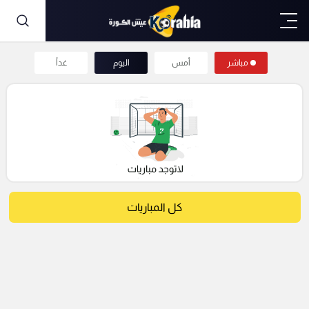
مباشر
أمس
اليوم
غداً
كل المباريات