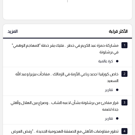
إرسال تعليق
الأكثر قراءة
المزيد
التعليقات السابقة
1
مشاركة حمزة عبد الكريم في خطر .. فليك يقر خطة "المهاجم الوهمي"
في برشلونة
كرة عالمية
2
خاص كورابيا | جديد رباعي الأزمة في الزمالك .. مفاجآت بيزيرا وعبد الله
السعيد
تقارير
3
قرار مفاجئ من برشلونة بشأن لاعبه الشاب .. وصراع بين الهلال وأهلي
جدة لضمه
تقارير
4
تطور مفاوضات الأهلي مع الصفقة الهجومية الجديدة .. "رفض العرض