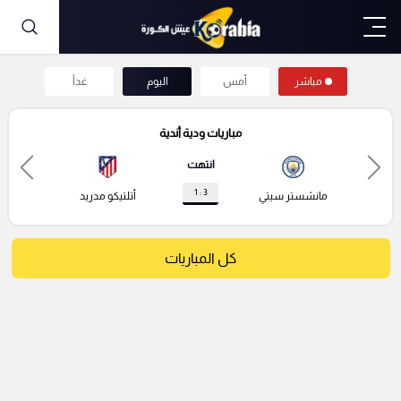
مباشر
أمس
اليوم
غداً
مباريات ودية أندية
انتهت
3 : 1
مانشستر سيتي
أتلتيكو مدريد
كل المباريات