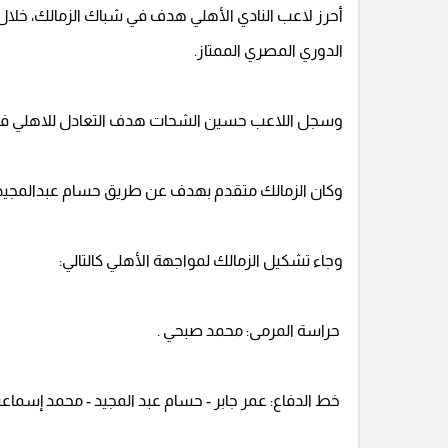
أحرز لاعب النادي الأهلي هدف في شباك الزمالك، خلال
الدوري المصري الممتاز.
وسجل اللاعب حسين الشحات هدف التعادل للاهلي في الدقيقة 72 من عمر المباراة، بتسديدة قوية من د
وكان الزمالك متقدم بهدف عن طريق حسام عبدالمجيد من ركلة جزاء 
وجاء تشكيل الزمالك لمواجهة الأهلي كالتالي:
حراسة المرمى: محمد صبحي .
خط الدفاع: عمر جابر - حسام عبد المجيد - محمد إسماعيل