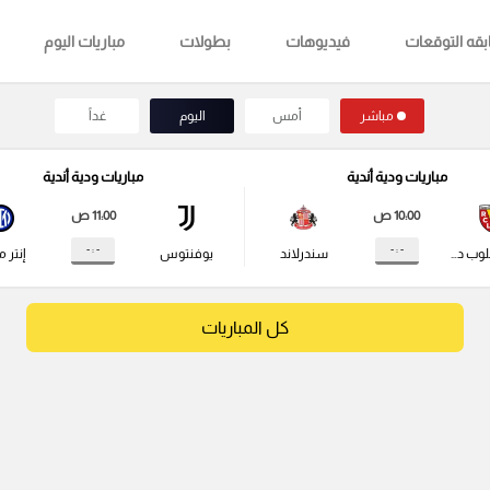
قه التوقعات
فيديوهات
بطولات
مباريات اليوم
مباشر
أمس
اليوم
غداً
مباريات ودية أندية
مباريات ودية أندية
10:00 ص
11:00 ص
- : -
- : -
راسينج كلوب دي لانس
سندرلاند
يوفنتوس
إنتر م
كل المباريات