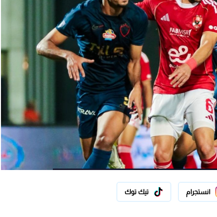
انستجرام
تيك توك