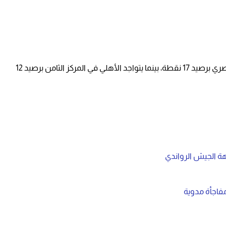
ويدخل الزمالك المباراة متصدر جدول ترتيب الدوري المصري برصيد 17 نقطة، بينما يتواجد الأهلي في المركز الثامن برصيد 12
هة الجيش الرواندي