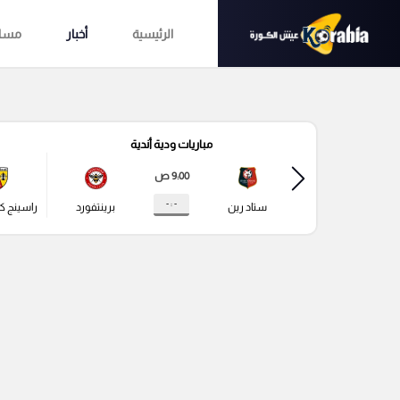
الرئيسية
أخبار
مساب
مباريات ودية أندية
9:00 ص
- : -
ستاد رين
برينتفورد