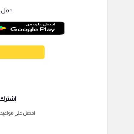
حمل ت
اشترك ف
احصل على مواعيد الم