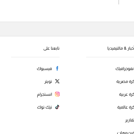
إرسال تعليق
خبار & مالتيميديا
تابعنا على
نفوجرافيك
فيسبوك
رة مصرية
تويتر
رة عربية
انستجرام
رة عالمية
تيك توك
قارير
يديوهات