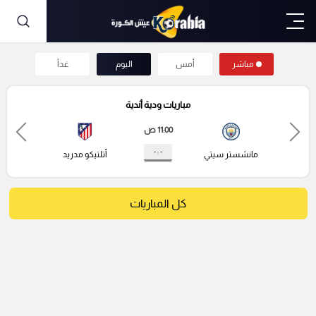
مباشر
أمس
اليوم
غداً
مباريات ودية أندية
11:00 ص
- : -
مانشستر سيتي
أتلتيكو مدريد
كل المباريات