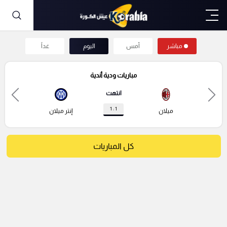
مباشر
أمس
اليوم
غداً
مباريات ودية أندية
انتهت
1 : 1
ميلان
إنتر ميلان
كل المباريات