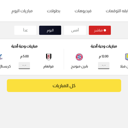
قه التوقعات
فيديوهات
بطولات
مباريات اليوم
مباشر
أمس
اليوم
غداً
مباريات ودية أندية
مباريات ودية أندية
12:00 م
5:00 م
- : -
- : -
 فيلا
بايرن ميونيخ
فولهام
كريستال
كل المباريات