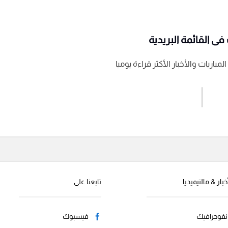
ى القائمة البريدية
باريات والأخبار الأكثر قراءة يوميا
اشترك الان
إرسال تعليق
خبار & مالتيميديا
تابعنا على
نفوجرافيك
فيسبوك