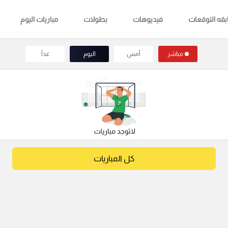
قه التوقعات
فيديوهات
بطولات
مباريات اليوم
مباشر
أمس
اليوم
غداً
كل المباريات