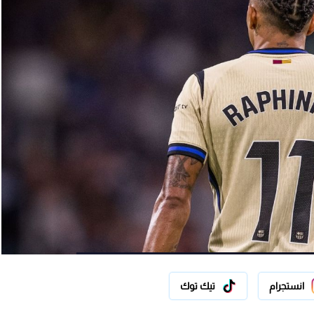
انستجرام
تيك توك