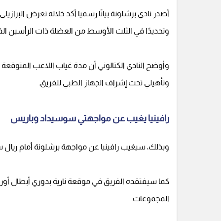
أصدر نادي برشلونة بيانًا رسميا أكد خلاله تعرض البرازيلي
وتحديدًا في الثلث الأوسط من العضلة ذات الرأسين الف
وأوضح النادي الكتالوني أن مدة غياب اللاعب المتوقعة عن
وتأهيلي تحت إشراف الجهاز الطبي للفريق.
رافينيا يغيب عن مواجهتي سوسيداد وباريس
وبذلك، سيغيب رافينيا عن مواجهة برشلونة أمام ريال سوسييداد المقرر لها يوم
المجموعات.