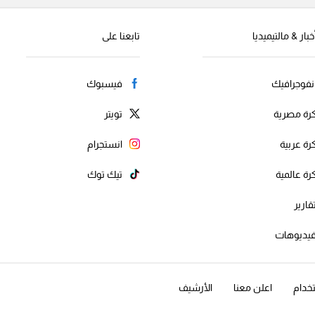
خبار & مالتيميديا
تابعنا على
نفوجرافيك
فيسبوك
رة مصرية
تويتر
رة عربية
انستجرام
رة عالمية
تيك توك
قارير
يديوهات
خدام
اعلن معنا
الأرشيف