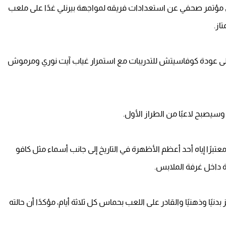
ي مؤتمر صحفي عن استعدادات فريقه لمواجهة بيرنلي غدًا على ملعب
از.
رًا إلى عودة كوفاسيتش للتدريبات مع استمرار غياب آيت نوري ومرموش
ة وسيصبح لاعبًا من الطراز الأول.
عتبرًا إياه أحد أعظم الأظهرة في التاريخ إلى جانب أسماء مثل كافو
ة داخل غرفة الملابس.
نيًا وذهنيًا والقادر على اللعب بحماس كل ثلاثة أيام، مؤكدًا أن حالته