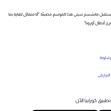
مستقبل مانشستر سيتي هذا الموسم، مضيفًا: "أنا متفائل للغاية بما
ي أبطال أوروبا".
رشلونة
لبرازيلي
طبيق كورابيا الآن