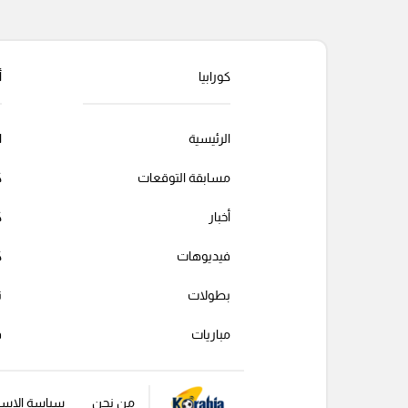
التعليقات السابقة
كورابيا
أ
الرئيسية
ا
مسابقة التوقعات
ك
أخبار
ك
فيديوهات
ك
بطولات
ت
مباريات
ف
من نحن
سياسة الإست