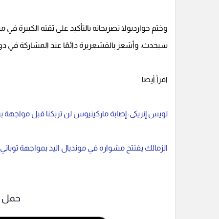
وختم جوارديولا تصريحاته بالتأكيد على ثقته الكبيرة في 
سيحدث، وأشعر بالقشعريرة دائمًا عند المشاركة في دور
اقرأ أيضا
لويس إنريكي: إصابة ماركينيوس لن تربكنا قبل مواجهة ب
الزمالك يفتتح مشواره في مونديال اليد بمواجهة توباتي ا
حمل ت