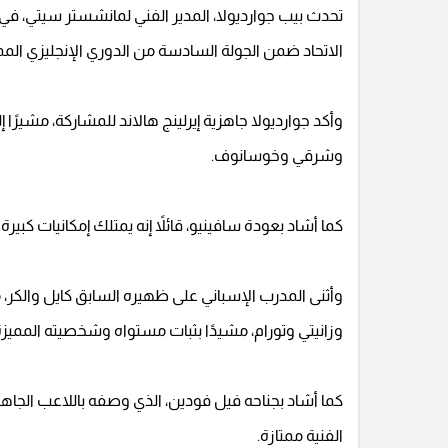
تحدث بيب جوارديولا، المدير الفني لمانشستر سيتي، ف
الاتحاد ضمن الجولة السادسة من الدوري الإنجليزي الممت
وأكد جوارديولا جاهزية إيرلينج هالاند للمشاركة، مشي
وشرقي وخوسانوف.
كما أشاد بعودة سافينيو، قائلاً إنه يمتلك إمكانيات كبير
وأثنى المدرب الإسباني على ظهيره السابق كايل والكر، م
وزانيتي وتورام، مشيدًا بثبات مستواه وشخصيته المميز
كما أشاد بجناحه فيل فودين، الذي وصفه باللاعب الجاهز بد
الفنية ممتازة.