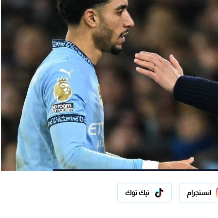
انستجرام
تيك توك