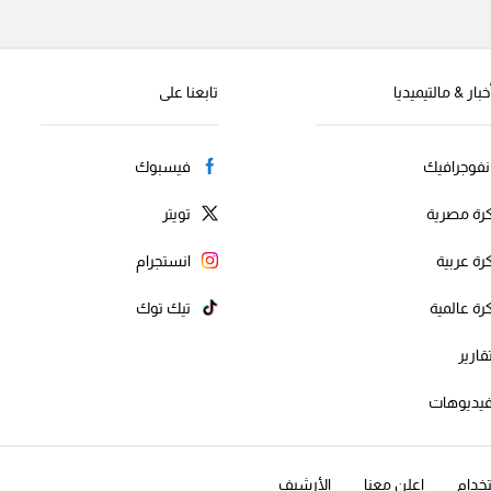
خبار & مالتيميديا
تابعنا على
نفوجرافيك
فيسبوك
رة مصرية
تويتر
رة عربية
انستجرام
رة عالمية
تيك توك
قارير
يديوهات
خدام
اعلن معنا
الأرشيف