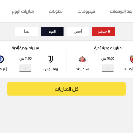
قه التوقعات
فيديوهات
بطولات
مباريات اليوم
مباشر
أمس
اليوم
غداً
مباريات ودية أندية
مباريات ودية أندية
10:00 ص
11:00 ص
- : -
- : -
راسينج كلوب دي لانس
سندرلاند
يوفنتوس
إنتر م
كل المباريات