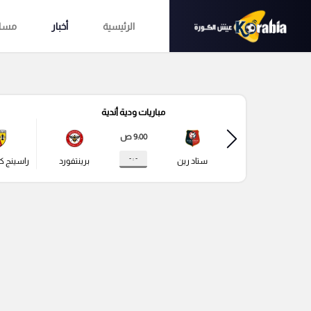
الرئيسية
أخبار
مساب
مباريات ودية أندية
9:00 ص
- : -
ستاد رين
برينتفورد