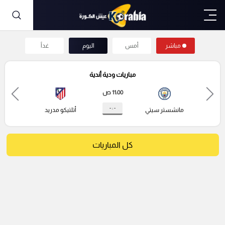
مباشر
أمس
اليوم
غداً
مباريات ودية أندية
11:00 ص
- : -
مانشستر سيتي
أتلتيكو مدريد
كل المباريات