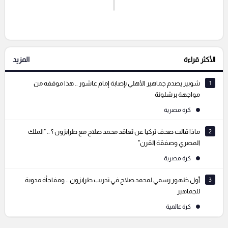
اشترك الان
إرسال تعليق
الأكثر قراءة
المزيد
التعليقات السابقة
1
شوبير يصدم جماهير الأهلي بإصابة إمام عاشور .. هذا موقفه من
مواجهة برشلونة
كرة مصرية
2
ماذا قالت صحف تركيا عن تعاقد محمد صلاح مع طرابزون ؟ .. "الملك
المصري وصفقة القرن"
كرة مصرية
3
أول ظهور رسمي لمحمد صلاح في تدريب طرابزون .. ومفاجأة مدوية
للجماهير
كرة عالمية