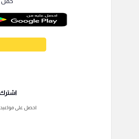
حمل ت
اشترك ف
احصل على مواعيد الم