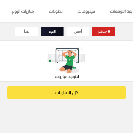
قه التوقعات
فيديوهات
بطولات
مباريات اليوم
مباشر
أمس
اليوم
غداً
كل المباريات