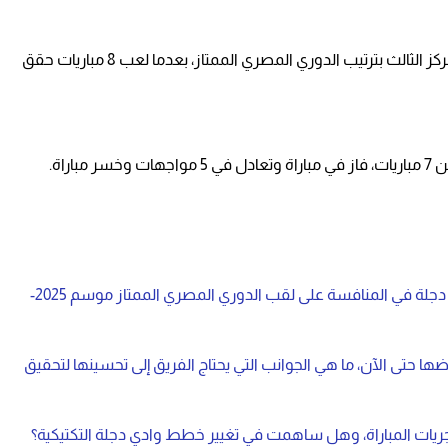
وبهذا التعادل رفع وادي دجله رصيده للنقطة 14 في المركز الثالث بترتيب الدوري المصري الممتاز، بعدما لعب 8 مباريات حقق
ما هو التأثير المحتمل لهذا التعادل على طموحات وادي دجلة في المنافسة على لقب الدوري المصري الممتاز موسم 2025-
اضها حتى الآن، ما هي الجوانب التي يحتاج الفريق إلى تحسينها لتحقيق
مجريات المباراة، وهل ساهمت في تغيير خطط وادي دجلة التكتيكية؟