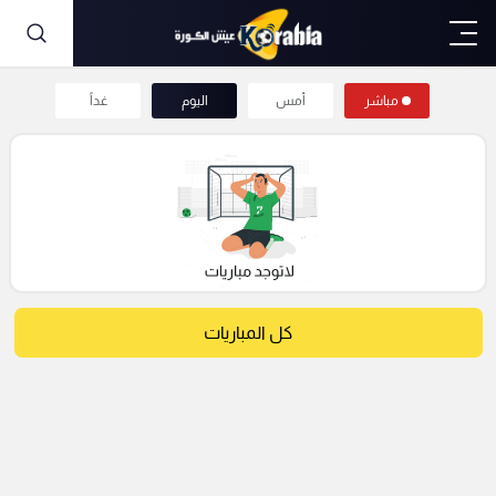
مباشر
أمس
اليوم
غداً
كل المباريات