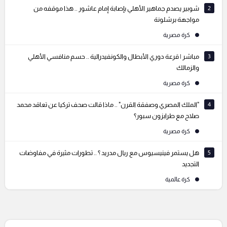
2
شوبير يصدم جماهير الأهلي بإصابة إمام عاشور .. هذا موقفه من
مواجهة برشلونة
كرة مصرية
3
مباشر | قرعة دوري الأبطال والكونفيدرالية .. حسم منافسي الأهلي
والزمالك
كرة مصرية
4
"الملك المصري وصفقة القرن" .. ماذا قالت صحف تركيا عن تعاقد محمد
صلاح مع طرابزون سبور؟
كرة مصرية
5
هل يستمر فينيسيوس مع ريال مدريد ؟ .. تطورات مثيرة في مفاوضات
التجديد
كرة عالمية