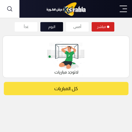
مباشر
أمس
اليوم
غداً
كل المباريات