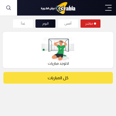
مباشر
أمس
اليوم
غداً
كل المباريات