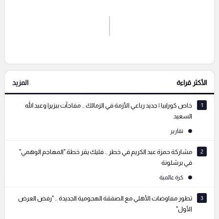
اشترك الان
إرسال تعليق
الأكثر قراءة
المزيد
التعليقات السابقة
1
خاص كورابيا | جديد رباعي الأزمة في الزمالك .. مفاجآت بيزيرا وعبد الله
السعيد
تقارير
2
مشاركة حمزة عبد الكريم في خطر .. فليك يقر خطة "المهاجم الوهمي"
في برشلونة
كرة عالمية
3
تطور مفاوضات الأهلي مع الصفقة الهجومية الجديدة .. "رفض العرض
الأول"