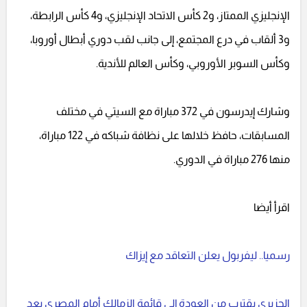
الإنجليزي الممتاز، و2 كأس الاتحاد الإنجليزي، و4 كأس الرابطة،
و3 ألقاب في درع المجتمع، إلى جانب لقب دوري أبطال أوروبا،
وكأس السوبر الأوروبي، وكأس العالم للأندية.
وشارك إيدرسون في 372 مباراة مع السيتي في مختلف
المسابقات، حافظ خلالها على نظافة شباكه في 122 مباراة،
منها 276 مباراة في الدوري.
اقرأ أيضا
رسميا.. ليفربول يعلن التعاقد مع إيزاك
الجزيري يقترب من العودة إلى قائمة الزمالك أمام المصري بعد