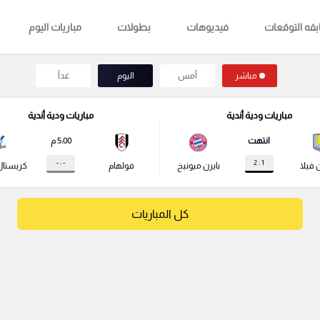
قه التوقعات
فيديوهات
بطولات
مباريات اليوم
مباشر
أمس
اليوم
غداً
مباريات ودية أندية
مباريات ودية أندية
انتهت
5:00 م
- : -
1 : 2
 فيلا
بايرن ميونيخ
فولهام
كريستال
كل المباريات