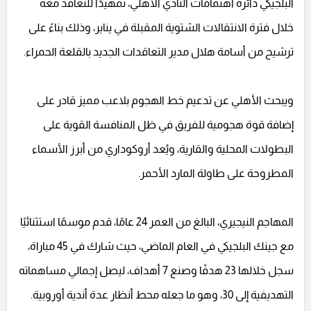
البلجيكي دائرة اهتمامات النادي الأهلي، تمهيدًا للتعاقد معه
خلال فترة الانتقالات الشتوية المقبلة في يناير، وذلك بناءً على
ترشيح من أسامة هلال مدير التعاقدات الجديد بالقلعة الحمراء.
ويبحث الأهلي عن تدعيم خط الهجوم بلاعب مميز قادر على
إضافة قوة هجومية للفريق في ظل المنافسة القوية على
البطولات المحلية والقارية، ويُعد أروكوداري من أبرز الأسماء
المطروحة على طاولة المارد الأحمر.
المهاجم النيجيري، البالغ من العمر 24 عامًا، قدم موسمًا استثنائيًا
مع جينك البلجيكي في العام الماضي، حيث شارك في 45 مباراة،
سجل خلالها 23 هدفًا وصنع 7 أهداف، ليصل إجمالي مساهماته
التهديفية إلى 30، وهو ما جعله محط أنظار عدة أندية أوروبية.