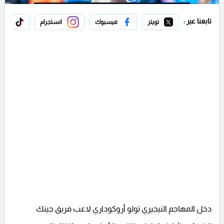
تابعنا عبر :
تويتر
فيسبوك
انستجرام
تيك 
دخل المهاجم النيجيري تولو أروكوداري لاعب فريق جينك