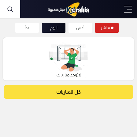
مباشر
أمس
اليوم
غداً
كل المباريات