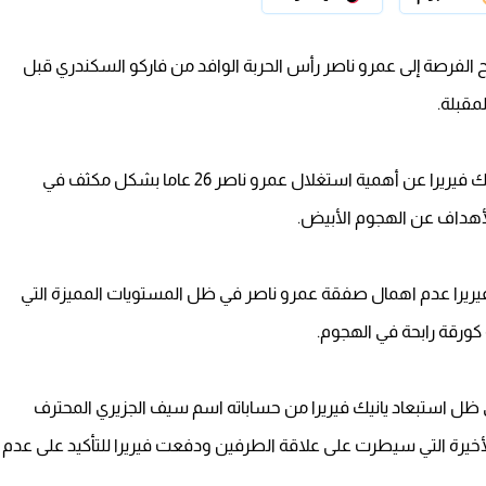
منح الفرصة إلى عمرو ناصر رأس الحربة الوافد من فاركو السكندري قبل
مقبلة.
وتحدث جون إدوارد المدير الرياضي لنادي الزمالك مع يانيك فيريرا عن أهمية استغلال عمرو ناصر 26 عاما بشكل مكثف في
لأهداف عن الهجوم الأبيض.
ك فيريرا عدم اهمال صفقة عمرو ناصر في ظل المستويات المميزة التي
 كورقة رابحة في الهجوم.
في ظل استبعاد يانيك فيريرا من حساباته اسم سيف الجزيري المحترف
خيرة التي سيطرت على علاقة الطرفين ودفعت فيريرا للتأكيد على عدم