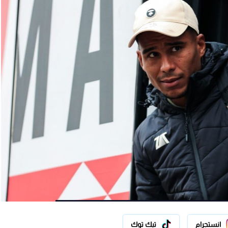
انستجرام
تيك توك