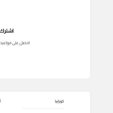
اشترك ف
احصل على مواعيد الم
التعليقات السابقة
كورابيا
أ