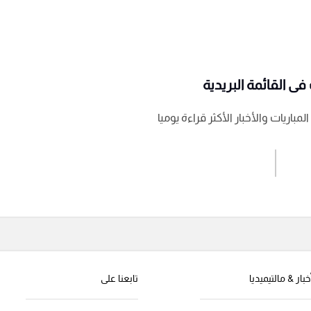
ى القائمة البريدية
باريات والأخبار الأكثر قراءة يوميا
اشترك الان
إرسال تعليق
خبار & مالتيميديا
تابعنا على