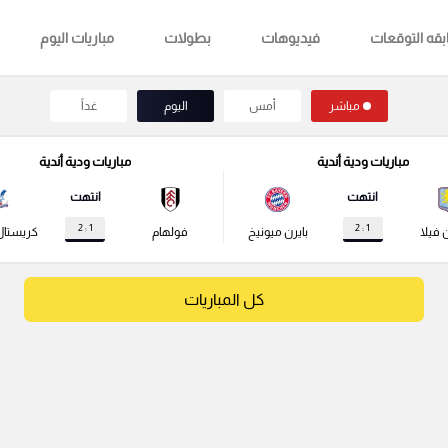
قه التوقعات
فيديوهات
بطولات
مباريات اليوم
مباشر
أمس
اليوم
غداً
مباريات ودية أندية
مباريات ودية أندية
انتهت
انتهت
1 : 2
1 : 2
 فيلا
بايرن ميونيخ
فولهام
كريستال
كل المباريات