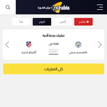
مباشر
أمس
اليوم
غداً
مباريات ودية أندية
11:00 ص
- : -
مانشستر سيتي
أتلتيكو مدريد
كل المباريات