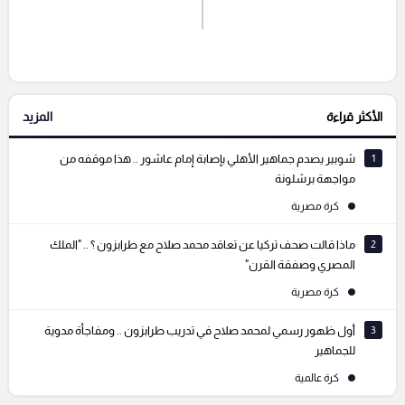
اشترك الان
إرسال تعليق
الأكثر قراءة
المزيد
التعليقات السابقة
1
شوبير يصدم جماهير الأهلي بإصابة إمام عاشور .. هذا موقفه من
مواجهة برشلونة
كرة مصرية
2
ماذا قالت صحف تركيا عن تعاقد محمد صلاح مع طرابزون ؟ .. "الملك
المصري وصفقة القرن"
كرة مصرية
3
أول ظهور رسمي لمحمد صلاح في تدريب طرابزون .. ومفاجأة مدوية
للجماهير
كرة عالمية