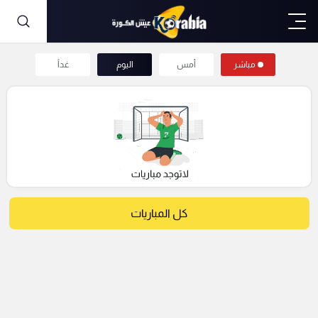
مباشر
أمس
اليوم
غداً
كل المباريات