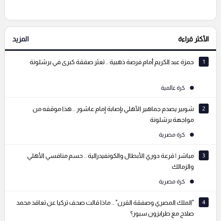
الأكثر قراءة
المزيد
التعليقات السابقة
1
حمزة عبد الكريم أمام فرصة ذهبية .. تعثر صفقة كبرى في برشلونة
كرة عالمية
2
شوبير يصدم جماهير الأهلي بإصابة إمام عاشور .. هذا موقفه من
مواجهة برشلونة
كرة مصرية
3
مباشر | قرعة دوري الأبطال والكونفيدرالية .. حسم منافسي الأهلي
والزمالك
كرة مصرية
4
"الملك المصري وصفقة القرن" .. ماذا قالت صحف تركيا عن تعاقد محمد
صلاح مع طرابزون سبور؟