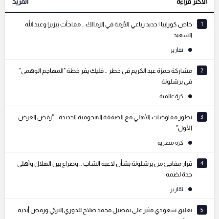
الأكثر قراءة
المزيد
التعليقات السابقة
1
خاص كورابيا | جديد رباعي الأزمة في الزمالك .. مفاجآت بيزيرا وعبد الله
السعيد
تقارير
2
مشاركة حمزة عبد الكريم في خطر .. فليك يقر خطة "المهاجم الوهمي"
في برشلونة
كرة عالمية
3
تطور مفاوضات الأهلي مع الصفقة الهجومية الجديدة .. "رفض العرض
الأول"
كرة مصرية
4
قرار مفاجئ من برشلونة بشأن لاعبه الشاب .. وصراع بين الهلال وأهلي
جدة لضمه
تقارير
5
تعليق سعودي مثير على تفضيل محمد صلاح للدوري التركي ورفض أندية