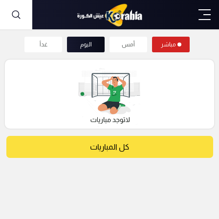
مباشر
أمس
اليوم
غداً
كل المباريات