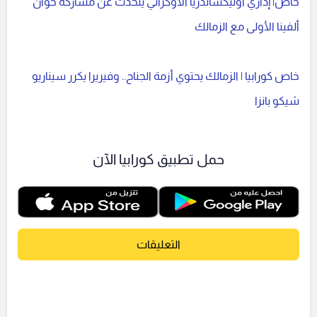
خاص| إداري أوليكساندريا الأوكراني يتحدث عن مشاركة خوان
ألفينا الأولى مع الزمالك
خاص كورابيا | الزمالك يحتوي أزمة الجناح.. وفيريرا يكرر سيناريو
شيكو بانزا
حمل تطبيق كورابيا الآن
التعليقات