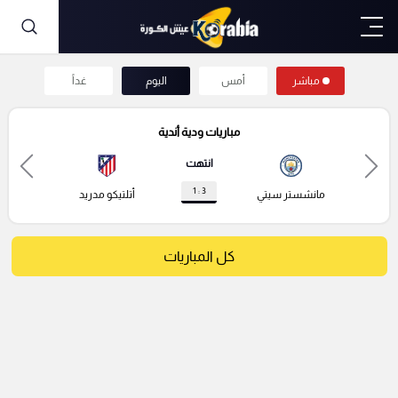
مباشر
أمس
اليوم
غداً
مباريات ودية أندية
انتهت
3 : 1
مانشستر سيتي
أتلتيكو مدريد
كل المباريات