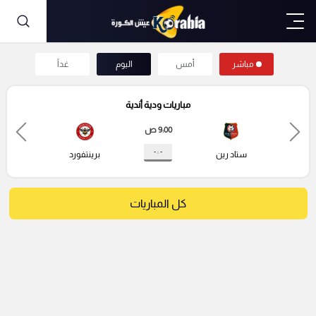
مباشر
أمس
اليوم
غداً
مباريات ودية أندية
9:00 ص
- : -
ستاد رين
برينتفورد
كل المباريات