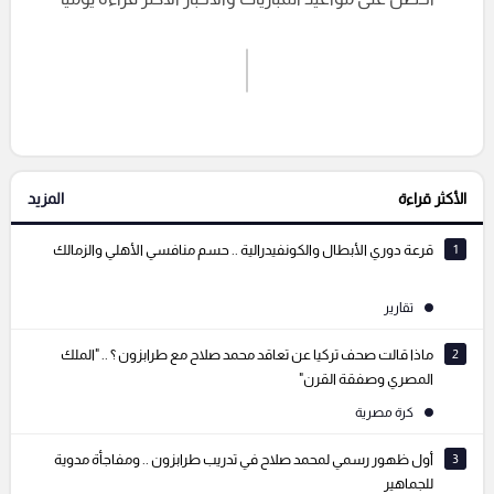
اشترك الان
إرسال تعليق
الأكثر قراءة
المزيد
التعليقات السابقة
1
قرعة دوري الأبطال والكونفيدرالية .. حسم منافسي الأهلي والزمالك
تقارير
2
ماذا قالت صحف تركيا عن تعاقد محمد صلاح مع طرابزون ؟ .. "الملك
المصري وصفقة القرن"
كرة مصرية
3
أول ظهور رسمي لمحمد صلاح في تدريب طرابزون .. ومفاجأة مدوية
للجماهير