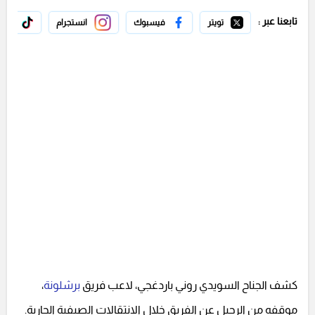
تابعنا عبر :
تويتر
فيسبوك
انستجرام
تيك 
كشف الجناح السويدي روني باردغجي، لاعب فريق
برشلونة
،
موقفه من الرحيل عن الفريق خلال الانتقالات الصيفية الجارية.