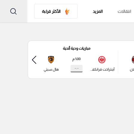
انتقالات
المزيد
الأكثر قراءة
مباريات ودية أندية
مباري
1:00 م
- : -
ان
آينتراخت فرانكفورت
هال سيتي
ليدز يونايتد