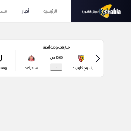
الرئيسية
أخبار
مساب
مباريات ودية أندية
10:00 ص
- : -
راسينج كلوب دي لانس
سندرلاند
يوفن