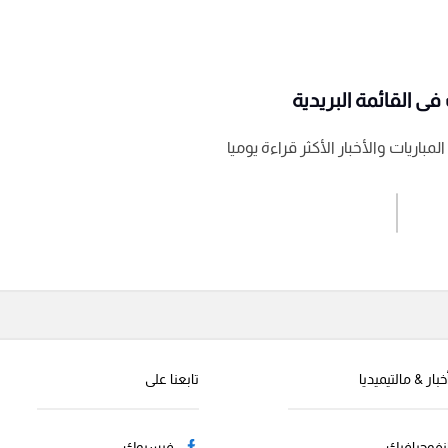
ى القائمة البريدية
باريات والأخبار الأكثر قراءة يوميا
اشترك الان
إرسال تعليق
خبار & مالتيميديا
تابعنا على
نفوجرافيك
فيسبوك