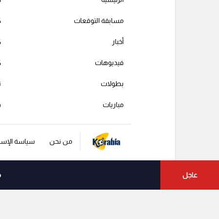
مسابقة التوقعات
ك
أخبار
ك
فيديوهات
ك
بطولات
ت
مباريات
ف
من نحن
سياسة الإست
عاجل
م