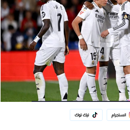
انستجرام
تيك توك