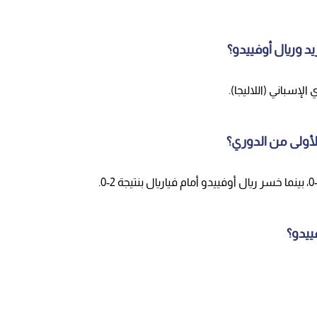
د وريال أوفييدو؟
الإسباني (اللاليجا).
الأولى من الدوري؟
ييدو؟