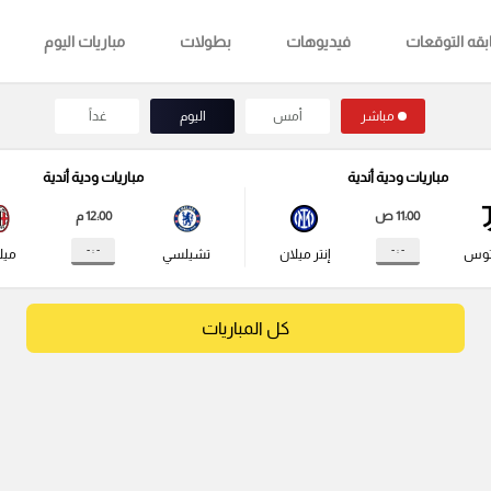
قه التوقعات
فيديوهات
بطولات
مباريات اليوم
مباشر
أمس
اليوم
غداً
مباريات ودية أندية
مباريات ودية أندية
11:00 ص
12:00 م
- : -
- : -
توس
إنتر ميلان
تشيلسي
ميل
كل المباريات