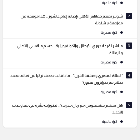
كرة عالمية
2
شوبير يصدم جماهير الأهلي بإصابة إمام عاشور .. هذا موقفه من
مواجهة برشلونة
كرة مصرية
3
مباشر | قرعة دوري الأبطال والكونفيدرالية .. حسم منافسي الأهلي
والزمالك
كرة مصرية
4
"الملك المصري وصفقة القرن" .. ماذا قالت صحف تركيا عن تعاقد محمد
صلاح مع طرابزون سبور؟
كرة مصرية
5
هل يستمر فينيسيوس مع ريال مدريد ؟ .. تطورات مثيرة في مفاوضات
التجديد
كرة عالمية