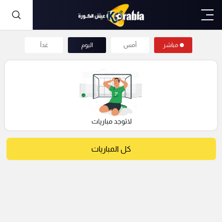
مباشر
أمس
اليوم
غداً
كل المباريات