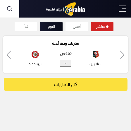
مباشر
أمس
اليوم
غداً
مباريات ودية أندية
9:00 ص
- : -
ستاد رين
برينتفورد
كل المباريات