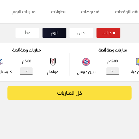
قه التوقعات
فيديوهات
بطولات
مباريات اليوم
مباشر
أمس
اليوم
غداً
مباريات ودية أندية
مباريات ودية أندية
12:00 م
5:00 م
- : -
- : -
 فيلا
بايرن ميونيخ
فولهام
كريستال
كل المباريات