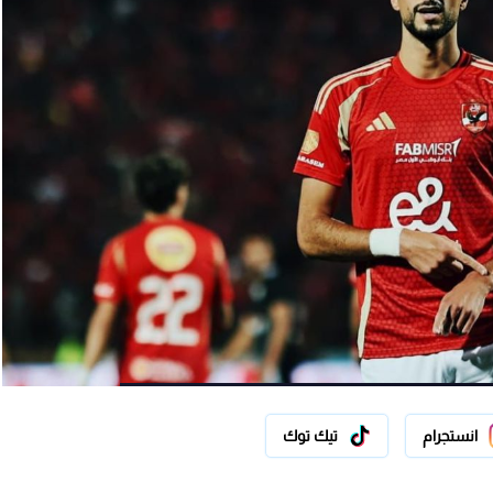
انستجرام
تيك توك