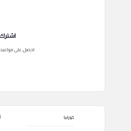
اشترك ف
احصل على مواعيد الم
التعليقات السابقة
كورابيا
أ