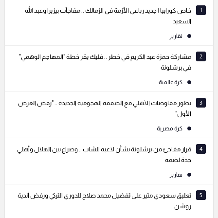
1
خاص كورابيا | جديد رباعي الأزمة في الزمالك .. مفاجآت بيزيرا وعبد الله
السعيد
تقارير
2
مشاركة حمزة عبد الكريم في خطر .. فليك يقر خطة "المهاجم الوهمي"
في برشلونة
كرة عالمية
3
تطور مفاوضات الأهلي مع الصفقة الهجومية الجديدة .. "رفض العرض
الأول"
كرة مصرية
4
قرار مفاجئ من برشلونة بشأن لاعبه الشاب .. وصراع بين الهلال وأهلي
جدة لضمه
تقارير
5
تعليق سعودي مثير على تفضيل محمد صلاح للدوري التركي ورفض أندية
روشن