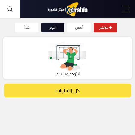
مباشر
أمس
اليوم
غداً
كل المباريات