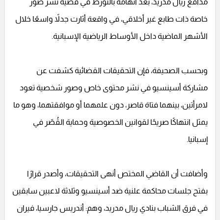
مدافع ريال مدريد، بعد اتهامه بالتورط في قضية نشر صور
خاصة ذات طابع غير أخلاقي، في واقعة أثارت جدلاً واسعًا خلال
الأشهر الماضية داخل الأوساط الرياضية الإسبانية.
وبحسب الصحيفة، فإن التحقيقات القضائية كشفت عن
مشاركة أسينسيو في نشر محتوى خاص وصور شخصية تعود
لامرأتين، بينهما فتاة قاصر، دون علمهما أو موافقتهما، وهو ما
يمثل انتهاكًا صريحًا لقوانين الخصوصية وحماية القُصّر في
إسبانيا.
وأضافت أن القاضي المختص أنهى التحقيقات، وأصدر قرارًا
بفتح جلسات محاكمة علنية ضد أسينسيو وثلاثة لاعبين سابقين
في فرق الشباب بنادي ريال مدريد، وهم: أندريس جارسيا، فيران