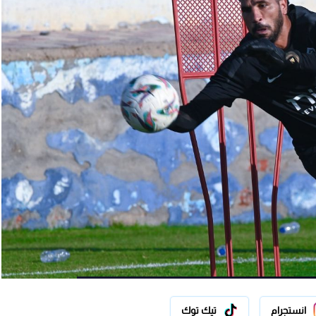
انستجرام
تيك توك