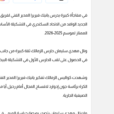
في مفاجأة كبيرة يدرس يانيك فيريرا المدير الفني لفري
الجديد الوافد من الاتحاد السكندري في التشكيلة الأس
الممتاز لموسم 2025-2026.
ونال مهدي سليمان حارس الزمالك ثقة كبيرة من جانب يان
في الحصول على لقب الحارس الأول في التشكيلة البيضا
وشهدت كواليس الزمالك تفكير يانيك فيريرا المدير ال
الكرة برئاسة جون إدوارد لافساح المجال أمام رحيل أيا
الصيفية الجارية.
ولايزال مهدي سليمان يتصدر بورصة حراسة المرمى في ا