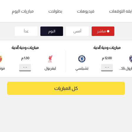
قه التوقعات
فيديوهات
بطولات
مباريات اليوم
مباشر
أمس
اليوم
غداً
مباريات ودية أندية
مباريات ودية أندية
12:00 م
1:30 م
- : -
- : -
جوهور دارول تاكزيم
تشيلسي
ليفربول
مونا
كل المباريات