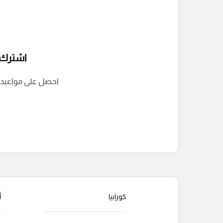
اشترك ف
احصل على مواعيد الم
التعليقات السابقة
كورابيا
أ